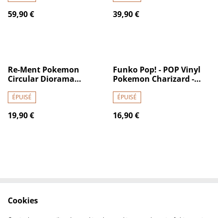
59,90 €
39,90 €
Re-Ment Pokemon
Funko Pop! - POP Vinyl
Circular Diorama
Pokemon Charizard -
Collection 6pcs Complete
(74219)
Box
ÉPUISÉ
ÉPUISÉ
19,90 €
16,90 €
Cookies
Contactez-nous
Conditions
Politique de
Politique de cookies