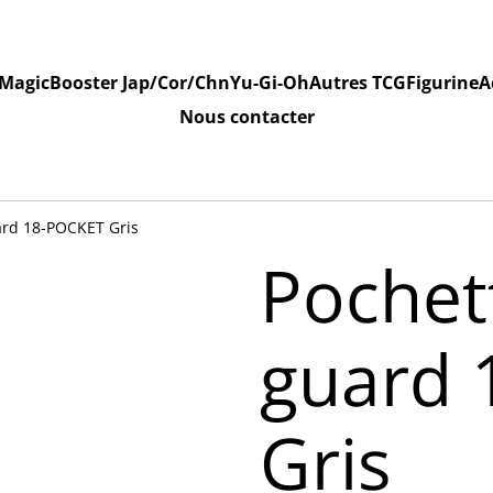
Magic
Booster Jap/Cor/Chn
Yu-Gi-Oh
Autres TCG
Figurine
A
Nous contacter
ard 18-POCKET Gris
Pochet
guard 
Gris