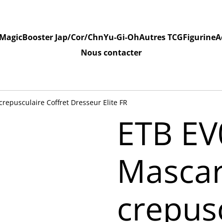
Magic
Booster Jap/Cor/Chn
Yu-Gi-Oh
Autres TCG
Figurine
A
Nous contacter
repusculaire Coffret Dresseur Elite FR
ETB EV
Masca
crepus