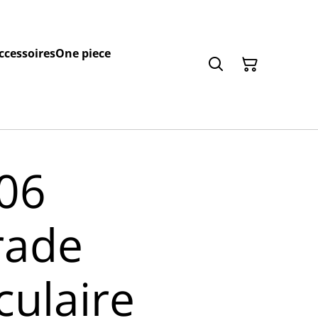
ccessoires
One piece
06
rade
culaire