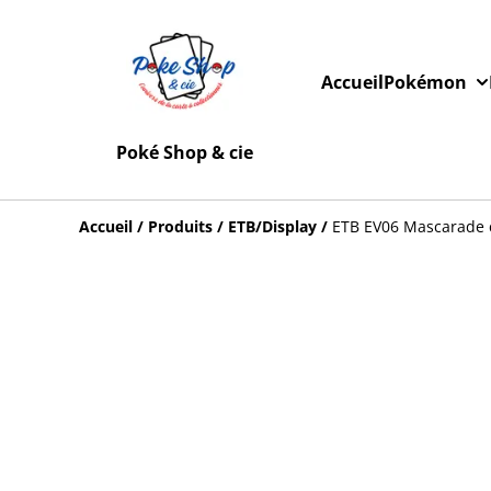
Accueil
Pokémon
Poké Shop & cie
Accueil
/
Produits
/
ETB/Display
/
ETB EV06 Mascarade c