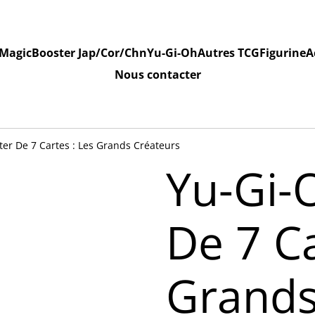
Magic
Booster Jap/Cor/Chn
Yu-Gi-Oh
Autres TCG
Figurine
A
Nous contacter
ter De 7 Cartes : Les Grands Créateurs
Yu-Gi-
De 7 Ca
Grands