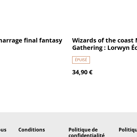
marrage final fantasy
Wizards of the coast
Gathering : Lorwyn Éc
Pack D’avant-premiè
ÉPUISÉ
34,90 €
ous
Conditions
Politique de
Politiq
confidentialité