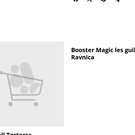
Booster Magic les gui
Ravnica
ll Torterra