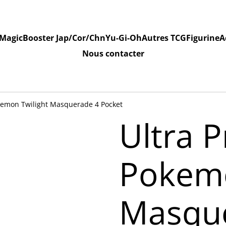
Magic
Booster Jap/Cor/Chn
Yu-Gi-Oh
Autres TCG
Figurine
A
Nous contacter
okemon Twilight Masquerade 4 Pocket
Ultra P
Pokemo
Masqu