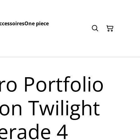
ccessoires
One piece
ro Portfolio
n Twilight
erade 4