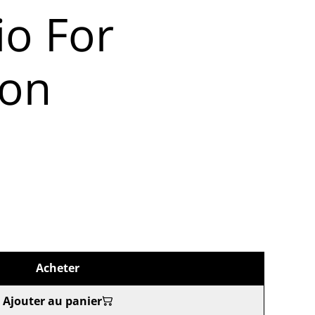
io For
on
Acheter
Ajouter au panier