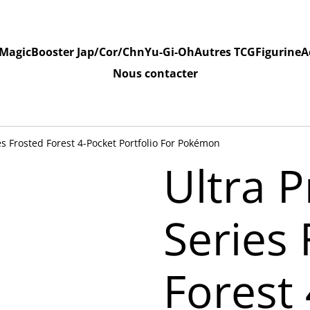
Magic
Booster Jap/Cor/Chn
Yu-Gi-Oh
Autres TCG
Figurine
A
Nous contacter
es Frosted Forest 4-Pocket Portfolio For Pokémon
Ultra P
Series 
Forest