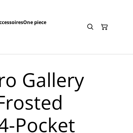
ccessoires
One piece
ro Gallery
Frosted
 4-Pocket