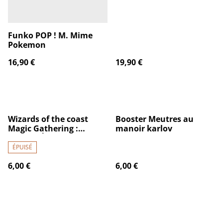
Funko POP ! M. Mime
Pokemon
16,90 €
19,90 €
Wizards of the coast
Booster Meutres au
Magic Gathering :
manoir karlov
Lorwyn Éclipsé - Booster
De Jeu
ÉPUISÉ
6,00 €
6,00 €