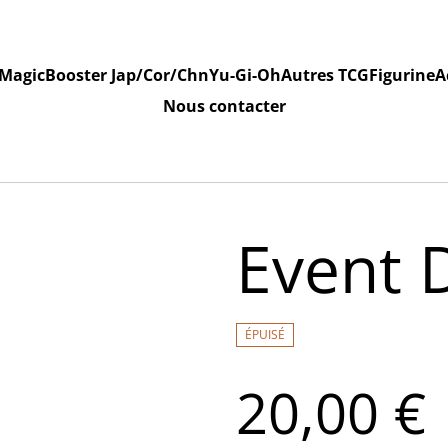
Magic
Booster Jap/Cor/Chn
Yu-Gi-Oh
Autres TCG
Figurine
A
Nous contacter
Event 
ÉPUISÉ
20,00 €