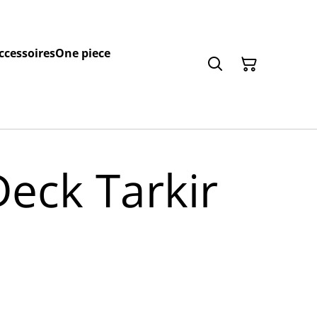
ccessoires
One piece
Deck Tarkir