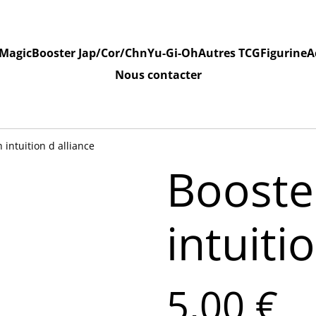
Magic
Booster Jap/Cor/Chn
Yu-Gi-Oh
Autres TCG
Figurine
A
Nous contacter
intuition d alliance
Booste
intuiti
5,00 €