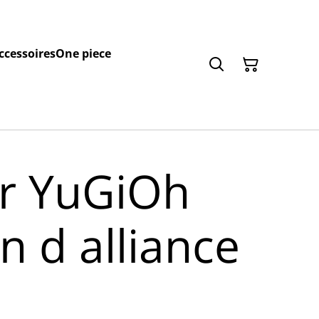
ccessoires
One piece
r YuGiOh
on d alliance