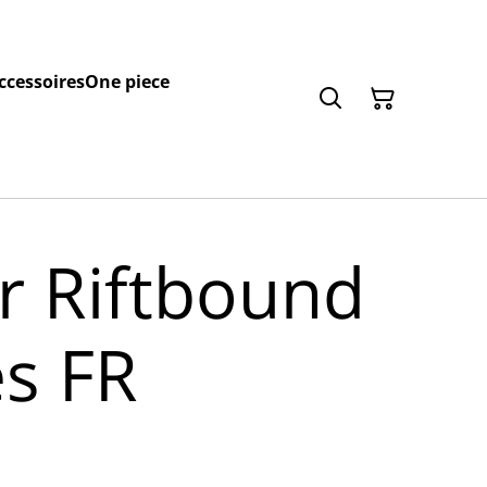
ccessoires
One piece
r Riftbound
es FR