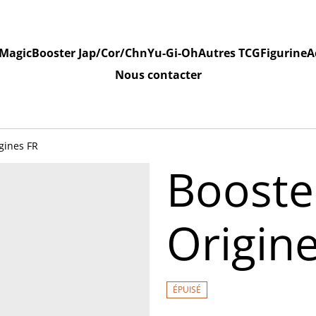
Magic
Booster Jap/Cor/Chn
Yu-Gi-Oh
Autres TCG
Figurine
A
Nous contacter
gines FR
Booste
Origin
ÉPUISÉ