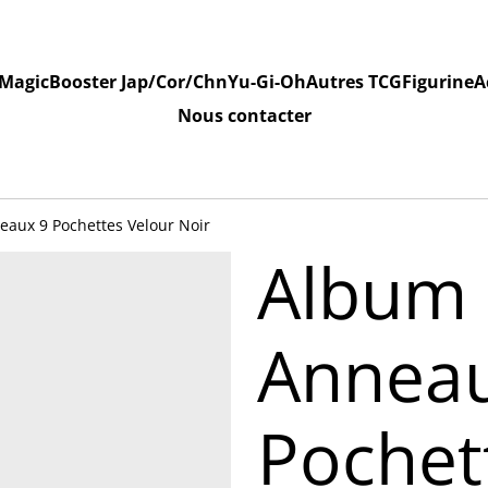
Magic
Booster Jap/Cor/Chn
Yu-Gi-Oh
Autres TCG
Figurine
A
Nous contacter
eaux 9 Pochettes Velour Noir
Album 
Anneau
Pochet