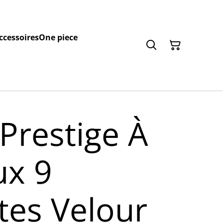
ccessoires
One piece
Prestige À
x 9
tes Velour